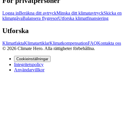
För privatpersoner
Logga in
Beräkna ditt avtryck
Minska ditt klimatavtryck
Skicka en
klimatgåva
Balansera flygresor
Utforska klimatfinansiering
Utforska
Klimatfakta
Klimatartiklar
Klimatkompensation
FAQ
Kontakta oss
© 2026 Climate Hero. Alla rättigheter förbehållna.
Cookieinställningar
Integritetspolicy
Användarvillkor