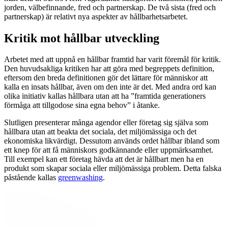
jorden, välbefinnande, fred och partnerskap. De två sista (fred och
partnerskap) är relativt nya aspekter av hållbarhetsarbetet.
Kritik mot hållbar utveckling
Arbetet med att uppnå en hållbar framtid har varit föremål för kritik.
Den huvudsakliga kritiken har att göra med begreppets definition,
eftersom den breda definitionen gör det lättare för människor att
kalla en insats hållbar, även om den inte är det. Med andra ord kan
olika initiativ kallas hållbara utan att ha ”framtida generationers
förmåga att tillgodose sina egna behov” i åtanke.
Slutligen presenterar många agendor eller företag sig själva som
hållbara utan att beakta det sociala, det miljömässiga och det
ekonomiska likvärdigt. Dessutom används ordet hållbar ibland som
ett knep för att få människors godkännande eller uppmärksamhet.
Till exempel kan ett företag hävda att det är hållbart men ha en
produkt som skapar sociala eller miljömässiga problem. Detta falska
påstående kallas
greenwashing
.