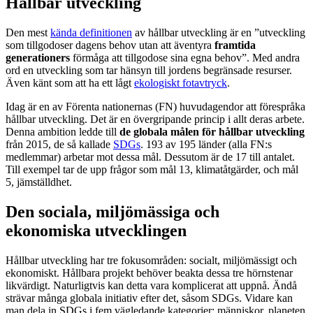
Hållbar utveckling
Den mest
kända definitionen
av hållbar utveckling är en ”utveckling
som tillgodoser dagens behov utan att äventyra
framtida
generationers
förmåga att tillgodose sina egna behov”. Med andra
ord en utveckling som tar hänsyn till jordens begränsade resurser.
Även känt som att ha ett lågt
ekologiskt fotavtryck
.
Idag är en av Förenta nationernas (FN) huvudagendor att förespråka
hållbar utveckling. Det är en övergripande princip i allt deras arbete.
Denna ambition ledde till
de globala målen för hållbar utveckling
från 2015, de så kallade
SDGs
. 193 av 195 länder (alla FN:s
medlemmar) arbetar mot dessa mål. Dessutom är de 17 till antalet.
Till exempel tar de upp frågor som mål 13, klimatåtgärder, och mål
5, jämställdhet.
Den sociala, miljömässiga och
ekonomiska utvecklingen
Hållbar utveckling har tre fokusområden: socialt, miljömässigt och
ekonomiskt. Hållbara projekt behöver beakta dessa tre hörnstenar
likvärdigt. Naturligtvis kan detta vara komplicerat att uppnå. Ändå
strävar många globala initiativ efter det, såsom SDGs. Vidare kan
man dela in SDGs i fem vägledande kategorier: människor, planeten