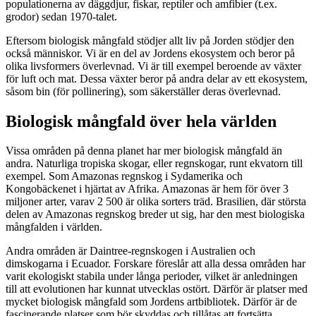
populationerna av däggdjur, fiskar, reptiler och amfibier (t.ex.
grodor) sedan 1970-talet.
Eftersom biologisk mångfald stödjer allt liv på Jorden stödjer den
också människor. Vi är en del av Jordens ekosystem och beror på
olika livsformers överlevnad. Vi är till exempel beroende av växter
för luft och mat. Dessa växter beror på andra delar av ett ekosystem,
såsom bin (för pollinering), som säkerställer deras överlevnad.
Biologisk mångfald över hela världen
Vissa områden på denna planet har mer biologisk mångfald än
andra. Naturliga tropiska skogar, eller regnskogar, runt ekvatorn till
exempel. Som Amazonas regnskog i Sydamerika och
Kongobäckenet i hjärtat av Afrika. Amazonas är hem för över 3
miljoner arter, varav 2 500 är olika sorters träd. Brasilien, där största
delen av Amazonas regnskog breder ut sig, har den mest biologiska
mångfalden i världen.
Andra områden är Daintree-regnskogen i Australien och
dimskogarna i Ecuador. Forskare föreslår att alla dessa områden har
varit ekologiskt stabila under långa perioder, vilket är anledningen
till att evolutionen har kunnat utvecklas ostört. Därför är platser med
mycket biologisk mångfald som Jordens artbibliotek. Därför är de
fascinerande platser som bör skyddas och tillåtas att fortsätta