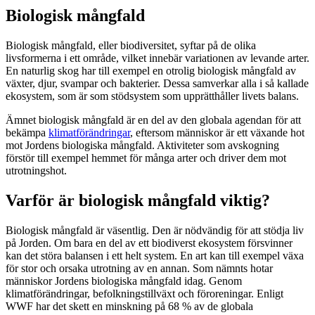
Biologisk mångfald
Biologisk mångfald, eller biodiversitet, syftar på de olika
livsformerna i ett område, vilket innebär variationen av levande arter.
En naturlig skog har till exempel en otrolig biologisk mångfald av
växter, djur, svampar och bakterier. Dessa samverkar alla i så kallade
ekosystem, som är som stödsystem som upprätthåller livets balans.
Ämnet biologisk mångfald är en del av den globala agendan för att
bekämpa
klimatförändringar
, eftersom människor är ett växande hot
mot Jordens biologiska mångfald. Aktiviteter som avskogning
förstör till exempel hemmet för många arter och driver dem mot
utrotningshot.
Varför är biologisk mångfald viktig?
Biologisk mångfald är väsentlig. Den är nödvändig för att stödja liv
på Jorden. Om bara en del av ett biodiverst ekosystem försvinner
kan det störa balansen i ett helt system. En art kan till exempel växa
för stor och orsaka utrotning av en annan. Som nämnts hotar
människor Jordens biologiska mångfald idag. Genom
klimatförändringar, befolkningstillväxt och föroreningar. Enligt
WWF har det skett en minskning på 68 % av de globala