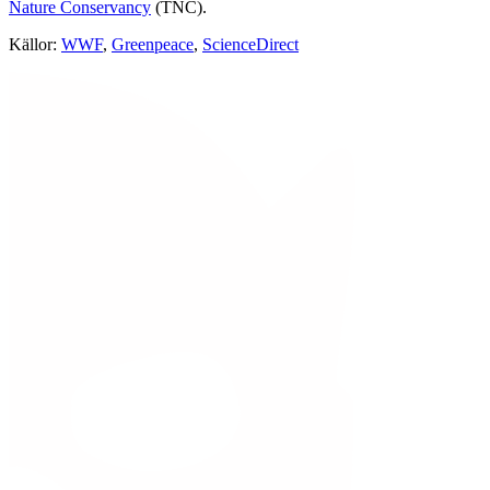
Nature Conservancy
(TNC).
Källor:
WWF
,
Greenpeace
,
ScienceDirect