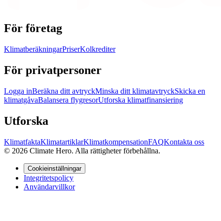
För företag
Klimatberäkningar
Priser
Kolkrediter
För privatpersoner
Logga in
Beräkna ditt avtryck
Minska ditt klimatavtryck
Skicka en
klimatgåva
Balansera flygresor
Utforska klimatfinansiering
Utforska
Klimatfakta
Klimatartiklar
Klimatkompensation
FAQ
Kontakta oss
© 2026 Climate Hero. Alla rättigheter förbehållna.
Cookieinställningar
Integritetspolicy
Användarvillkor