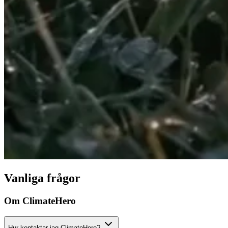
Vanliga frågor
Om ClimateHero
Hur kontaktar jag ClimateHero?