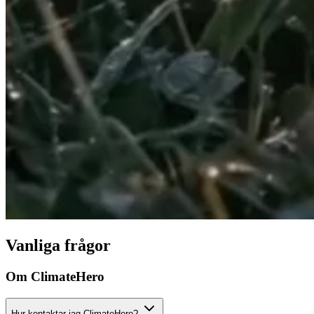
Vanliga frågor
Om ClimateHero
Hur kontaktar jag ClimateHero?